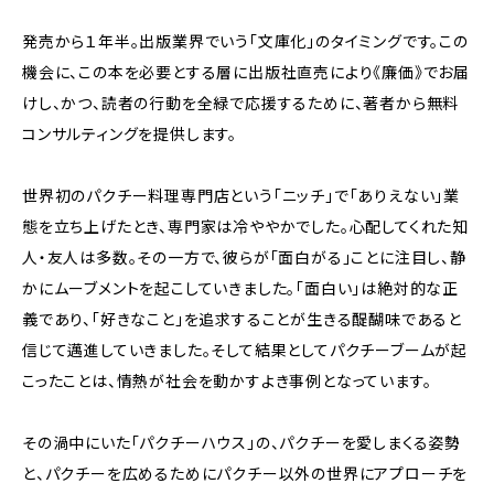
発売から１年半。出版業界でいう「文庫化」のタイミングです。この
機会に、この本を必要とする層に出版社直売により《廉価》でお届
けし、かつ、読者の行動を全緑で応援するために、著者から無料
コンサルティングを提供します。
世界初のパクチー料理専門店という「ニッチ」で「ありえない」業
態を立ち上げたとき、専門家は冷ややかでした。心配してくれた知
人・友人は多数。その一方で、彼らが「面白がる」ことに注目し、静
かにムーブメントを起こしていきました。「面白い」は絶対的な正
義であり、「好きなこと」を追求することが生きる醍醐味であると
信じて邁進していきました。そして結果としてパクチーブームが起
こったことは、情熱が社会を動かすよき事例となっています。
その渦中にいた「パクチーハウス」の、パクチーを愛しまくる姿勢
と、パクチーを広めるためにパクチー以外の世界にアプローチを