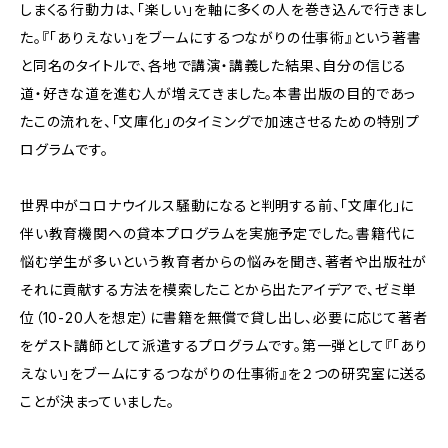
しまくる行動力は、「楽しい」を軸に多くの人を巻き込んで行きまし
た。『「ありえない」をブームにするつながりの仕事術』という著書
と同名のタイトルで、各地で講演・講義した結果、自分の信じる
道・好きな道を進む人が増えてきました。本書出版の目的であっ
たこの流れを、「文庫化」のタイミングで加速させるための特別プ
ログラムです。
世界中がコロナウイルス騒動になると判明する前、「文庫化」に
伴い教育機関への貸本プログラムを実施予定でした。書籍代に
悩む学生が多いという教育者からの悩みを聞き、著者や出版社が
それに貢献する方法を模索したことから出たアイデアで、ゼミ単
位（10-20人を想定）に書籍を無償で貸し出し、必要に応じて著者
をゲスト講師として派遣するプログラムです。第一弾として『「あり
えない」をブームにするつながりの仕事術』を２つの研究室に送る
ことが決まっていました。