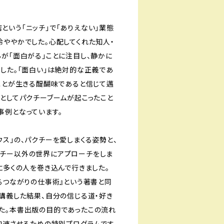
という「ニッチ」で「ありえない」業態
冷ややかでした。心配してくれた知人・
らが「面白がる」ことに注目し、静かに
ました。「面白い」は絶対的な正義であ
ることが生きる醍醐味であると信じて邁
果としてパクチーブームが起こったこと
事例となっています。
ス」の、パクチーを愛しまくる姿勢と、
チー以外の世界にアプローチをしま
に多くの人を巻き込んで行きました。
するつながりの仕事術』という著書と同
・講義した結果、自分の信じる道・好き
た。本書出版の目的であったこの流れ
加速させるための特別プログラムです。