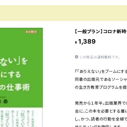
【一般プラン】コロナ新
1,389
¥
この商品は
送料無料
です。
『「ありえない」をブームにす
同書の出版元であるソーシャ
の生き方教育プログラムを提
発売から１年半。出版業界でい
会に、この本を必要とする層
し、かつ、読者の行動を全緑
サルティングを提供します。